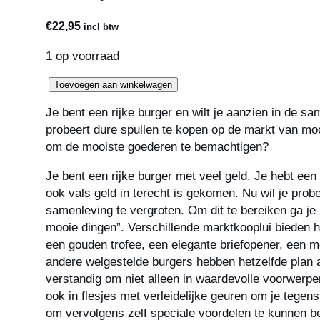
€
22,95
incl btw
1 op voorraad
Bordspel:
Toevoegen aan winkelwagen
Mercado
Je bent een rijke burger en wilt je aanzien in de s
NL
probeert dure spullen te kopen op de markt van moo
aantal
om de mooiste goederen te bemachtigen?
Je bent een rijke burger met veel geld. Je hebt een
ook vals geld in terecht is gekomen. Nu wil je prob
samenleving te vergroten. Om dit te bereiken ga je
mooie dingen”. Verschillende marktkooplui bieden 
een gouden trofee, een elegante briefopener, een
andere welgestelde burgers hebben hetzelfde plan al
verstandig om niet alleen in waardevolle voorwerpe
ook in flesjes met verleidelijke geuren om je tegen
om vervolgens zelf speciale voordelen te kunnen 