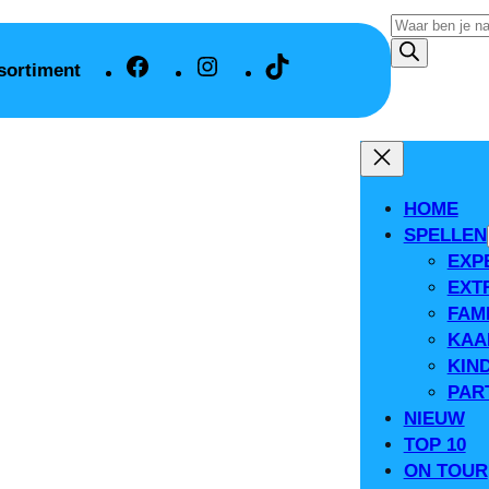
Producten
zoeken
Facebook
Instagram
TikTok
ssortiment
HOME
SPELLEN
EXP
EXT
FAM
KAA
KIN
PAR
NIEUW
TOP 10
ON TOUR