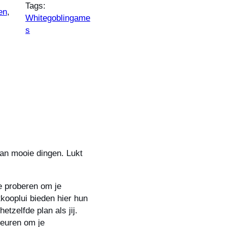
Tags:
en
, 
Whitegoblingame
s
van mooie dingen. Lukt
je proberen om je
kooplui bieden hier hun
zelfde plan als jij.
geuren om je