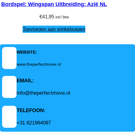
Bordspel: Wingspan Uitbreiding: Azië NL
€
41,95
incl btw
Toevoegen aan winkelwagen
WEBSITE:
www.theperfectmove.nl
EMAIL:
info@theperfectmove.nl
TELEFOON:
+31 621964097