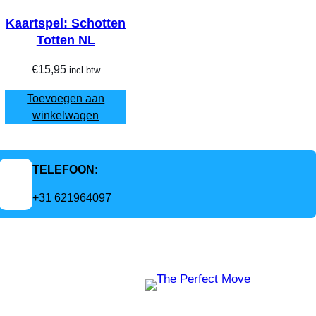
Kaartspel: Schotten
Totten NL
€
15,95
incl btw
Toevoegen aan
winkelwagen
TELEFOON:
+31 621964097