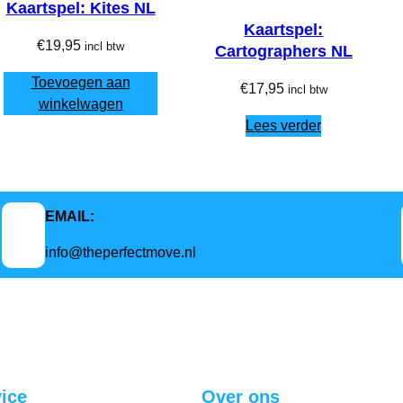
Kaartspel: Kites NL
Kaartspel:
€
19,95
incl btw
Cartographers NL
Toevoegen aan
€
17,95
incl btw
winkelwagen
Lees verder
EMAIL:
info@theperfectmove.nl
ice
Over ons