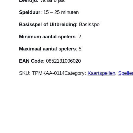
Leeftijd
: Vanaf 8 jaar
Spelduur
: 15 – 25 minuten
Basisspel of Uitbreiding
: Basisspel
Minimum aantal spelers
: 2
Maximaal aantal spelers
: 5
EAN Code
: 0852131006020
SKU:
TPMKAA-0114
Category:
Kaartspellen
, 
Spelle