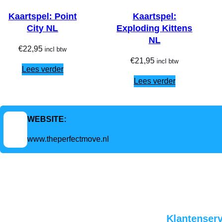
Kaartspel: Point
Kaartspel:
City NL
Exploding Kittens
NL
€
22,95
incl btw
€
21,95
incl btw
Lees verder
Lees verder
WEBSITE:
www.theperfectmove.nl
Hulp nodig?
Klantenserv