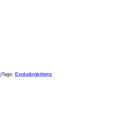
n
Tags:
Explodingkittens