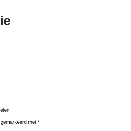
ie
delen
jn gemarkeerd met
*