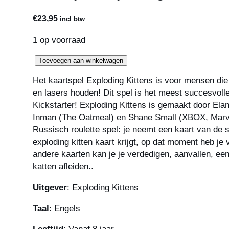
€
23,95
incl btw
1 op voorraad
Kaartspel:
Toevoegen aan winkelwagen
Exploding
Het kaartspel Exploding Kittens is voor mensen die
Kittens
en lasers houden! Dit spel is het meest succesvolle
aantal
Kickstarter! Exploding Kittens is gemaakt door El
Inman (The Oatmeal) en Shane Small (XBOX, Marve
Russisch roulette spel: je neemt een kaart van de s
exploding kitten kaart krijgt, op dat moment heb je 
andere kaarten kan je je verdedigen, aanvallen, een
katten afleiden..
Uitgever
: Exploding Kittens
Taal
: Engels