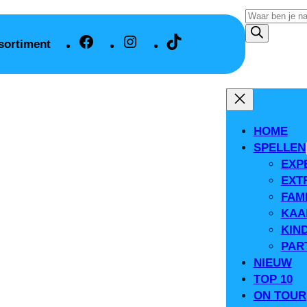
Producten
zoeken
Facebook
Instagram
TikTok
ssortiment
HOME
SPELLEN
EXP
EXT
FAM
KAA
KIN
PAR
NIEUW
TOP 10
ON TOUR