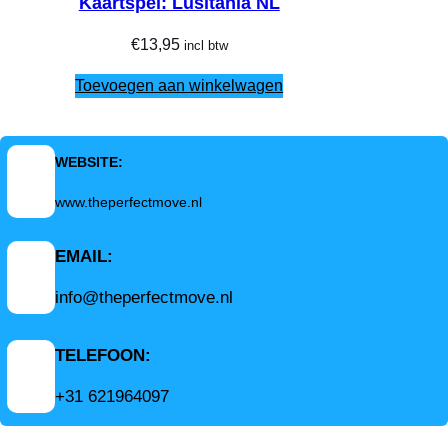
Kaartspel: Lusitania NL
€
13,95
incl btw
Toevoegen aan winkelwagen
WEBSITE:
www.theperfectmove.nl
EMAIL:
info@theperfectmove.nl
TELEFOON:
+31 621964097