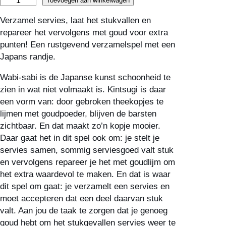
Kaartspel:
Toevoegen aan winkelwagen
Kintsugi
Verzamel servies, laat het stukvallen en
NL
repareer het vervolgens met goud voor extra
aantal
punten! Een rustgevend verzamelspel met een
Japans randje.
Wabi-sabi is de Japanse kunst schoonheid te
zien in wat niet volmaakt is. Kintsugi is daar
een vorm van: door gebroken theekopjes te
lijmen met goudpoeder, blijven de barsten
zichtbaar. En dat maakt zo’n kopje mooier.
Daar gaat het in dit spel ook om: je stelt je
servies samen, sommig serviesgoed valt stuk
en vervolgens repareer je het met goudlijm om
het extra waardevol te maken. En dat is waar
dit spel om gaat: je verzamelt een servies en
moet accepteren dat een deel daarvan stuk
valt. Aan jou de taak te zorgen dat je genoeg
goud hebt om het stukgevallen servies weer te